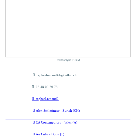
©Roselyne Titaud
︎ raphaelrenaud41@outlook.fr
︎ 06 48 00 29 73
︎ raphael.renaud2
︎ Alex Schlesinger - Zurich (CH)
︎ CA Contemporary - Wien (A)
︎ Au Cube - Dijon (F)