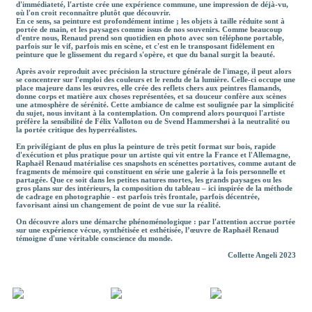
d'immédiateté, l'artiste crée une expérience commune, une impression de déjà-vu,
où l'on croit reconnaître plutôt que découvrir.
En ce sens, sa peinture est profondément intime ; les objets à taille réduite sont à
portée de main, et les paysages comme issus de nos souvenirs. Comme beaucoup
d'entre nous, Renaud prend son quotidien en photo avec son téléphone portable,
parfois sur le vif, parfois mis en scène, et c'est en le transposant fidèlement en
peinture que le glissement du regard s'opère, et que du banal surgit la beauté.
Après avoir reproduit avec précision la structure générale de l'image, il peut alors
se concentrer sur l'emploi des couleurs et le rendu de la lumière. Celle-ci occupe une
place majeure dans les œuvres, elle crée des reflets chers aux peintres flamands,
donne corps et matière aux choses représentées, et sa douceur confère aux scènes
une atmosphère de sérénité. Cette ambiance de calme est soulignée par la simplicité
du sujet, nous invitant à la contemplation. On comprend alors pourquoi l'artiste
préfère la sensibilité de Félix Valloton ou de Svend Hammershøi à la neutralité ou
la portée critique des hyperréalistes.
En privilégiant de plus en plus la peinture de très petit format sur bois, rapide
d'exécution et plus pratique pour un artiste qui vit entre la France et l'Allemagne,
Raphaël Renaud matérialise ces snapshots en scénettes portatives, comme autant de
fragments de mémoire qui constituent en série une galerie à la fois personnelle et
partagée. Que ce soit dans les petites natures mortes, les grands paysages ou les
gros plans sur des intérieurs, la composition du tableau – ici inspirée de la méthode
de cadrage en photographie - est parfois très frontale, parfois décentrée,
favorisant ainsi un changement de point de vue sur la réalité.
On découvre alors une démarche phénoménologique : par l'attention accrue portée
sur une expérience vécue, synthétisée et esthétisée, l’œuvre de Raphaël Renaud
témoigne d'une véritable conscience du monde.
Collette Angeli 2023