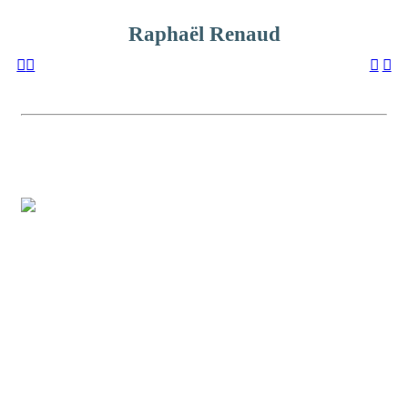
Raphaël Renaud
︎
︎
︎
︎